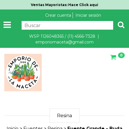
Ventas Mayoristas: Hace Click aqui
Crear cuenta
Iniciar sesión
WSP 1126048365 / (11) 4566-7328 |
emporiomaceta@gmail.com
0
Resina
Inicio
>
Fuentes
>
Resina
>
Fuente Grande - Buda