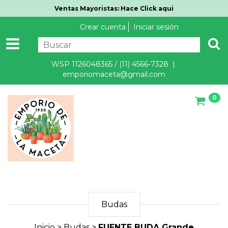
Ventas Mayoristas: Hace Click aqui
Crear cuenta
Iniciar sesión
WSP 1126048365 / (11) 4566-7328 |
emporiomaceta@gmail.com
0
Budas
Inicio
>
Budas
>
FUENTE BUDA Grande