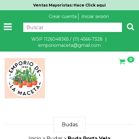
Ventas Mayoristas: Hace Click aqui
Crear cuenta
Iniciar sesión
WSP 1126048365 / (11) 4566-7328 |
emporiomaceta@gmail.com
0
Budas
Inicio
>
Budas
>
Buda Porta Vela