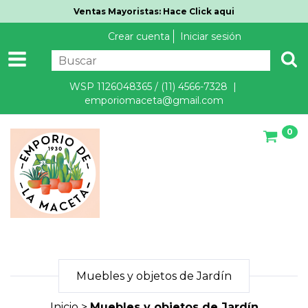
Ventas Mayoristas: Hace Click aqui
Crear cuenta
Iniciar sesión
WSP 1126048365 / (11) 4566-7328 |
emporiomaceta@gmail.com
0
Muebles y objetos de Jardín
Inicio
>
Muebles y objetos de Jardín