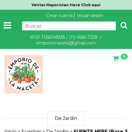
Ventas Mayoristas: Hace Click aqui
Crear cuenta
Iniciar sesión
WSP 1126048365 / (11) 4566-7328 |
emporiomaceta@gmail.com
0
De Jardin
Inicio
>
Fuentes
>
De Jardin
>
FUENTE HEBE (Base 3