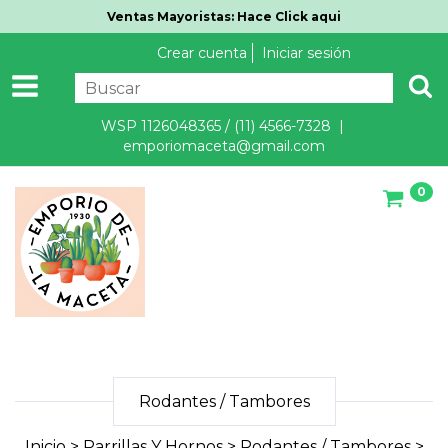
Ventas Mayoristas: Hace Click aqui
Crear cuenta
Iniciar sesión
WSP 1126048365 / (11) 4566-7328 |
emporiomaceta@gmail.com
0
Rodantes / Tambores
Inicio
>
Parrillas Y Hornos
>
Rodantes / Tambores
>